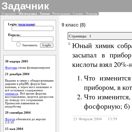
Задачник
О проекте
:
Математика
:
Химия
:
Регистрация
:
Ссылки
:
Помощь
9 класс (8)
Login:
(
регистрация
)
Пароль:
Страницы: 1
1.
Юный химик собра
Запомнить
засыпал в прибор
кислоты взял 20%-
30 мартра 2005
Форумы
снова функционируют.
21 декабря 2004
Что изменится
Видимо в связи с обнаруженными
дырами в phpBB, форум был
прибором, в ко
взломан, а через него взломано и
всё остальное содержимое
ceemat.ru
. Всё кроме форума
Что изменится,
восстановлено, ведется дискуссия
по поводу его сохранения.
фосфорную; б)
Приносим извинения за
неудобства.
29 сентября 2004
21 Февраля 2004 13:59
Форум
обновился до версии
2.0.10
15 мая 2004