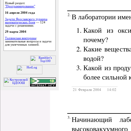
Новый раздел:
"Программирование"
16 апреля 2004 года
2.
В лаборатории име
Задачи Ярославского турнира
математических боев
— 124
задачи с решениями.
Какой из окс
29 марта 2004
почему?
Таллинская викторина
:
занимательные вопросы и задачи
для увлеченных химией.
Какие вещества
водой?
Какой из проду
более сильной 
21 Февраля 2004 14:02
3.
Начинающий лаб
высоковакуумного