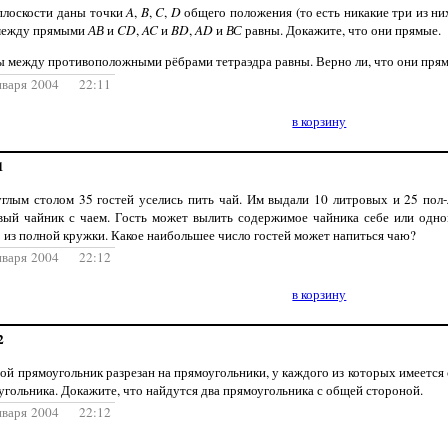
 плоскости даны точки
A
,
B
,
C
,
D
общего положения (то есть никакие три из них
между прямыми
АВ
и
CD
,
AC
и
BD
,
AD
и
ВС
равны. Докажите, что они прямые.
лы между противоположными рёбрами тетраэдра равны. Верно ли, что они пря
нваря 2004 22:11
в корзину
1
углым столом 35 гостей уселись пить чай. Им выдали 10 литровых и 25 пол
вый чайник с чаем. Гость может вылить содержимое чайника себе или одном
о из полной кружки. Какое наибольшее число гостей может напиться чаю?
нваря 2004 22:12
в корзину
2
ой прямоугольник разрезан на прямоугольники, у каждого из которых имеется
угольника. Докажите, что найдутся два прямоугольника с общей стороной.
нваря 2004 22:12