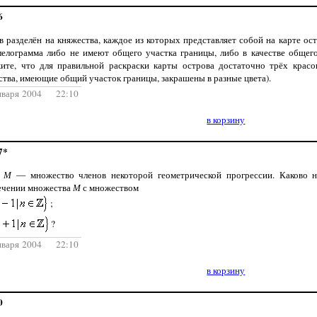
6
в разделён на княжества, каждое из которых представляет собой на карте ос
лелограмма либо не имеют общего участка границы, либо в качестве обще
ите, что для правильной раскраски карты острова достаточно трёх красок
ства, имеющие общий участок границы, закрашены в разные цвета).
нваря 2004 22:10
в корзину
7*
ь
М
— множество членов некоторой геометрической прогрессии. Каково н
ечении множества
М
с множеством
;
?
нваря 2004 22:10
в корзину
0