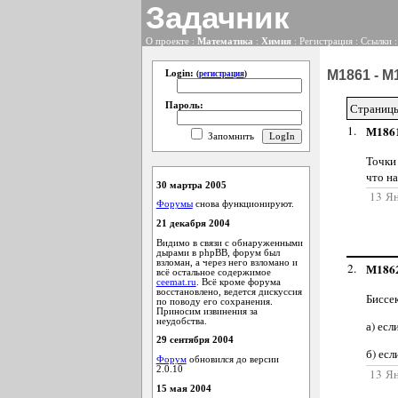
Задачник
О проекте
:
Математика
:
Химия
:
Регистрация
:
Ссылки
М1861 - М1
Login:
(
регистрация
)
Пароль:
Страниц
1.
М186
Запомнить
Точки 
что н
30 мартра 2005
13 Я
Форумы
снова функционируют.
21 декабря 2004
Видимо в связи с обнаруженными
дырами в phpBB, форум был
взломан, а через него взломано и
2.
М186
всё остальное содержимое
ceemat.ru
. Всё кроме форума
восстановлено, ведется дискуссия
Биссе
по поводу его сохранения.
Приносим извинения за
неудобства.
а) есл
29 сентября 2004
б) ес
Форум
обновился до версии
2.0.10
13 Я
15 мая 2004