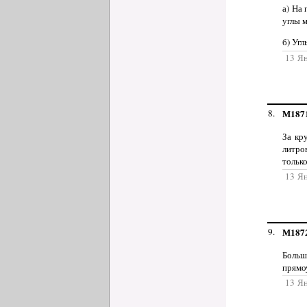
а) На
углы 
б) Уг
13 Я
8.
М187
За кр
литро
тольк
13 Я
9.
М187
Больш
прямо
13 Я