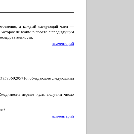
ветственно, а каждый следующий член —
и которое не взаимно просто с предыдущим
последовательность.
комментарий
3857360295716, обладающее следующими
обходимости первые нули, получим число
ми?
комментарий