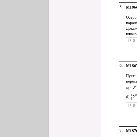
5.
М186
Остро
парал
Докаж
княже
13 Я
6.
М186
Пуст
перес
а)
б)
13 Я
7.
М187