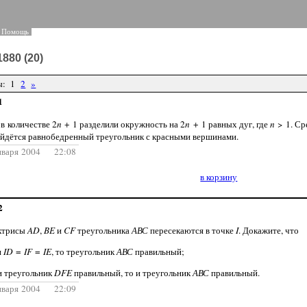
:
Помощь
880 (20)
ы: 1
2
»
1
в количестве 2
n
+ 1 разделили окружность на 2
n
+ 1 равных дуг, где
n
> 1. Ср
айдётся равнобедренный треугольник с красными вершинами.
нваря 2004 22:08
в корзину
2
ктрисы
AD
,
BE
и
CF
треугольника
АВС
пересекаются в точке
I
. Докажите, что
и
ID
=
IF
=
IE
, то треугольник
АВС
правильный;
ли треугольник
DFE
правильный, то и треугольник
АВС
правильный.
нваря 2004 22:09