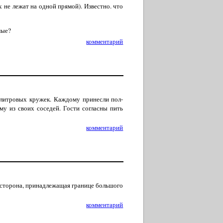
 не лежат на одной прямой). Известно. что
мые?
комментарий
-литровых кружек. Каждому принесли пол-
у из своих соседей. Гости согласны пить
комментарий
 сторона, принадлежащая границе большого
комментарий