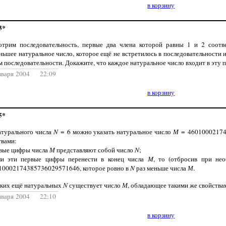
в корзину
3*
отрим последовательность, первые два члена которой равны 1 и 2 соот
ньшее натуральное число, которое ещё не встретилось в последовательности 
м последовательности. Докажите, что каждое натуральное число входит в эту 
нваря 2004 22:09
в корзину
5*
атурального числа
N
= 6 можно указать натуральное число
М
= 46010002174
твами:
рвые цифры числа
М
представляют собой число
N
;
ли эти первые цифры перенести в конец числа
M
, то (отбросив при не
10002174385736029571646, которое ровно в
N
раз меньше числа
М
.
аких ещё натуральных
N
существует число
М
, обладающее такими же свойства
нваря 2004 22:10
в корзину