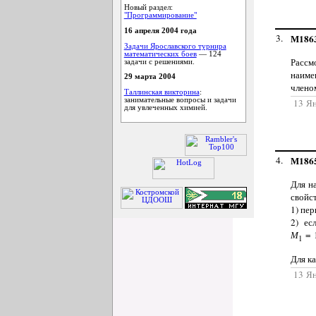
Новый раздел:
"Программирование"
16 апреля 2004 года
3.
М186
Задачи Ярославского турнира
математических боев
— 124
Рассм
задачи с решениями.
наиме
29 марта 2004
члено
Таллинская викторина
:
занимательные вопросы и задачи
13 Я
для увлеченных химией.
4.
М186
Для н
свойс
1) пе
2) ес
М
= 
1
Для к
13 Я