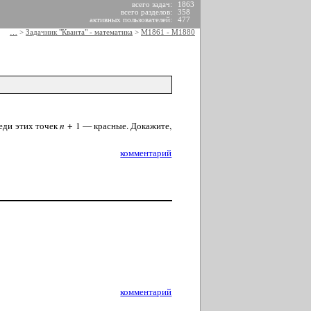
всего задач:
1863
всего разделов:
358
активных пользователей:
477
…
>
Задачник "Кванта" - математика
>
М1861 - М1880
еди этих точек
n
+ 1 — красные. Докажите,
комментарий
комментарий