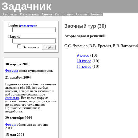
Задачник
О проекте
:
Математика
:
Химия
:
Регистрация
:
Ссылки
:
Помощь
Заочный тур (30)
Login:
(
регистрация
)
Аторы задач и решений:
Пароль:
С.С. Чуранов, В.В. Еремин, В.В. Загорск
Запомнить
9 класс
(10)
10 класс
(10)
30 мартра 2005
11 класс
(10)
Форумы
снова функционируют.
21 декабря 2004
Видимо в связи с обнаруженными
дырами в phpBB, форум был
взломан, а через него взломано и
всё остальное содержимое
ceemat.ru
. Всё кроме форума
восстановлено, ведется дискуссия
по поводу его сохранения.
Приносим извинения за
неудобства.
29 сентября 2004
Форум
обновился до версии
2.0.10
15 мая 2004