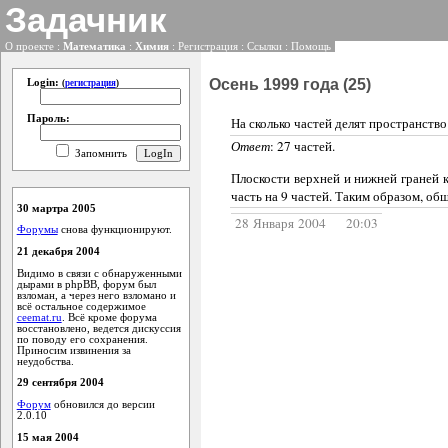
Задачник
О проекте
:
Математика
:
Химия
:
Регистрация
:
Ссылки
:
Помощь
Осень 1999 года (25)
Login:
(
регистрация
)
Пароль:
На сколько частей делят пространство
Ответ
: 27 частей.
Запомнить
Плоскости верхней и нижней граней к
часть на 9 частей. Таким образом, об
30 мартра 2005
28 Января 2004 20:03
Форумы
снова функционируют.
21 декабря 2004
Видимо в связи с обнаруженными
дырами в phpBB, форум был
взломан, а через него взломано и
всё остальное содержимое
ceemat.ru
. Всё кроме форума
восстановлено, ведется дискуссия
по поводу его сохранения.
Приносим извинения за
неудобства.
29 сентября 2004
Форум
обновился до версии
2.0.10
15 мая 2004