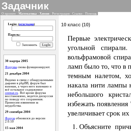
Задачник
О проекте
:
Математика
:
Химия
:
Регистрация
:
Ссылки
:
Помощь
10 класс (10)
Login:
(
регистрация
)
Пароль:
Первые электрическ
угольной спирали.
Запомнить
вольфрамовой спирал
30 мартра 2005
ламп было то, что в
Форумы
снова функционируют.
темным налетом, хо
21 декабря 2004
Видимо в связи с обнаруженными
накала нити лампы н
дырами в phpBB, форум был
взломан, а через него взломано и
всё остальное содержимое
небольшого криста
ceemat.ru
. Всё кроме форума
восстановлено, ведется дискуссия
по поводу его сохранения.
избежать появления 
Приносим извинения за
неудобства.
увеличивает срок их
29 сентября 2004
Форум
обновился до версии
2.0.10
Объясните прич
15 мая 2004