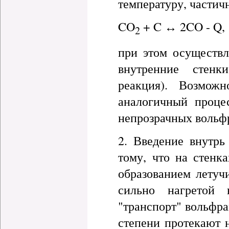
температуру, частич
CO
+ C ↔ 2CO - Q,
2
при этом осуществл
внутренние стенк
реакция). Возмож
аналогичный проце
непрозрачных вольфр
2. Введение внутрь
тому, что на стенк
образованием летуч
сильно нагретой 
"транспорт" вольфра
степени протекают 