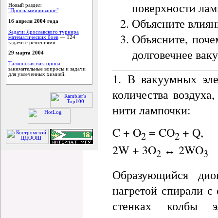
поверхности лам
Новый раздел:
"Программирование"
Объясните влиян
16 апреля 2004 года
Задачи Ярославского турнира
Объясните, поче
математических боев
— 124
задачи с решениями.
долговечнее вак
29 марта 2004
Таллинская викторина
:
занимательные вопросы и задачи
1. В вакуумных эле
для увлеченных химией.
количества воздуха,
нити лампочки:
C + O
= CO
+ Q,
2
2
2W + 3O
↔ 2WO
2
3
Образующийся диок
нагретой спирали с 
стенках колбы э